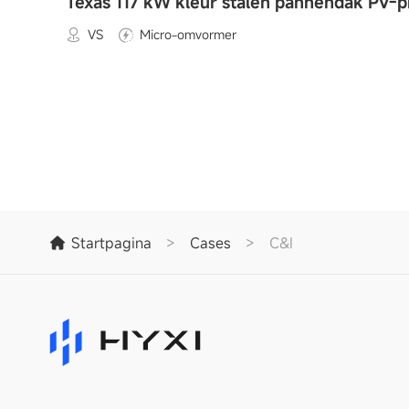
Texas 117 kW kleur stalen pannendak PV-p
VS
Micro-omvormer
Startpagina
>
Cases
>
C&I