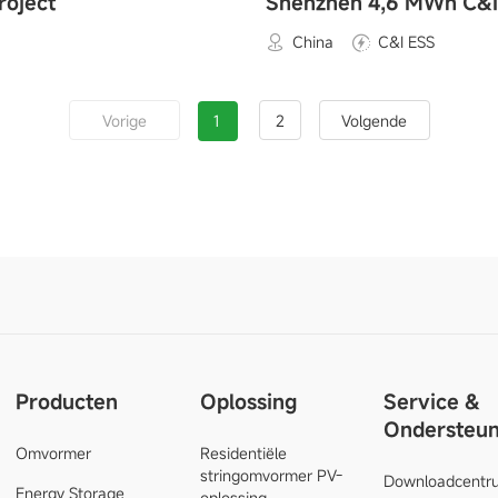
roject
Shenzhen 4,6 MWh C&I
China
C&I ESS
1
2
Vorige
Volgende
Producten
Oplossing
Service &
Ondersteun
Omvormer
Residentiële
stringomvormer PV-
Downloadcentr
Energy Storage
oplossing