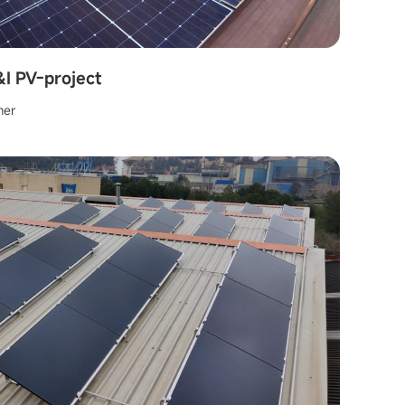
I PV-project
mer