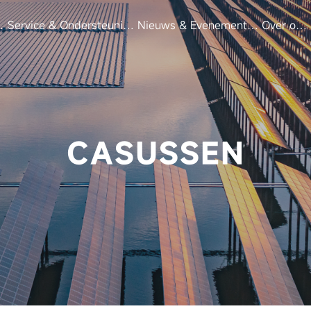
s
Service & Ondersteuning
Nieuws & Evenementen
Over ons
CASUSSEN