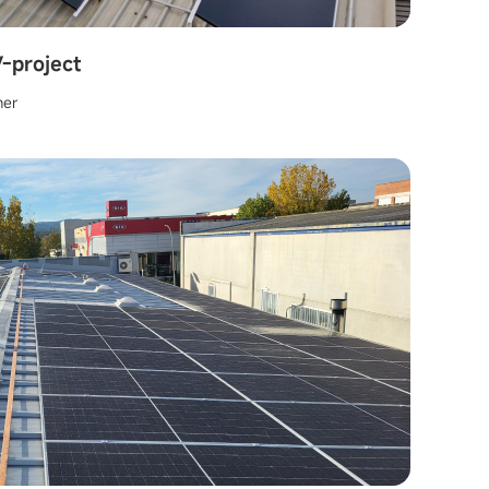
-project
mer