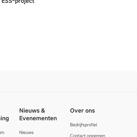
 ESS-project
Nieuws &
Over ons
ing
Evenementen
Bedrijfsprofiel
um
Nieuws
Contact opnemen