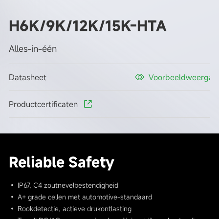
H6K/9K/12K/15K-HTA
Alles-in-één
Datasheet
Voorbeeldweergav
Productcertificaten
Reliable Safety
• IP67, C4 zoutnevelbestendigheid
• A+ grade cellen met automotive-standaard
• Rookdetectie, actieve drukontlasting