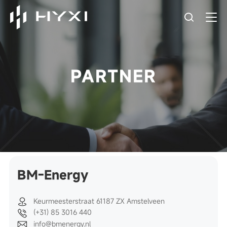
PARTNER
BM-Energy
Keurmeesterstraat 61187 ZX Amstelveen
(+31) 85 3016 440
info@bmenergy.nl