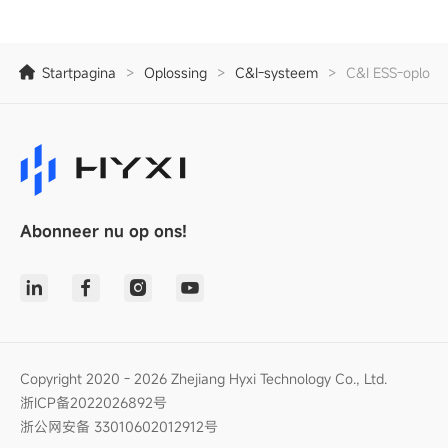
Startpagina
>
Oplossing
>
C&I-systeem
>
C&I ESS-oploss
Abonneer nu op ons!
Copyright 2020 - 2026 Zhejiang Hyxi Technology Co., Ltd.
浙ICP备2022026892号
浙公网安备 33010602012912号